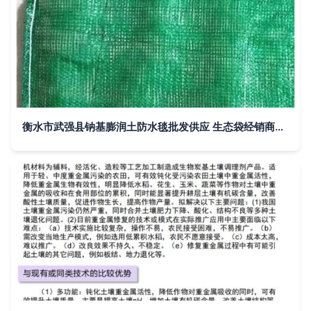
衡水市武强县钠基膨润土防水毯批发供应 生态袋经销商供货助力土壤修复